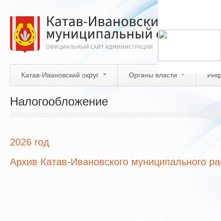
Перейти
к
основному
содержанию
Катав-Ивановский округ
Органы власти
Инф
Налогообложение
2026 год
Архив Катав-Ивановского муниципального р