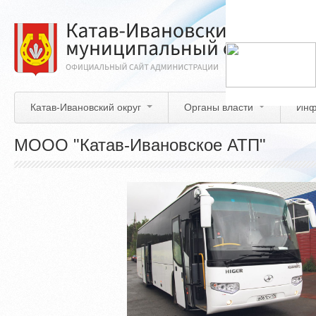
Перейти
к
основному
содержанию
Катав-Ивановский округ
Органы власти
Инф
МООО "Катав-Ивановское АТП"