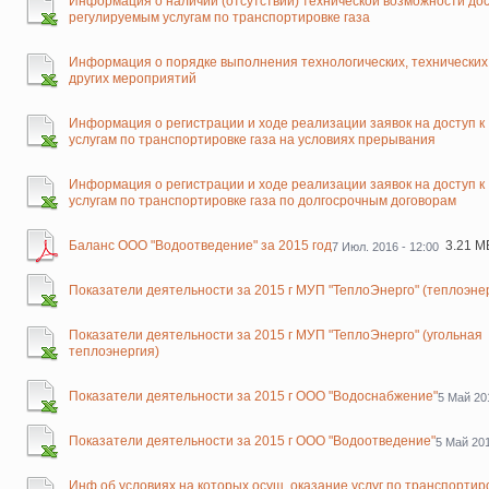
Информация о наличии (отсутствии) технической возможности дос
регулируемым услугам по транспортировке газа
Информация о порядке выполнения технологических, технических
других мероприятий
Информация о регистрации и ходе реализации заявок на доступ к
услугам по транспортировке газа на условиях прерывания
Информация о регистрации и ходе реализации заявок на доступ к
услугам по транспортировке газа по долгосрочным договорам
Баланс ООО "Водоотведение" за 2015 год
3.21 М
7 Июл. 2016 - 12:00
Показатели деятельности за 2015 г МУП "ТеплоЭнерго" (теплоэне
Показатели деятельности за 2015 г МУП "ТеплоЭнерго" (угольная
теплоэнергия)
Показатели деятельности за 2015 г ООО "Водоснабжение"
5 Май 201
Показатели деятельности за 2015 г ООО "Водоотведение"
5 Май 201
Инф.об условиях,на которых осущ. оказание услуг по транспортир