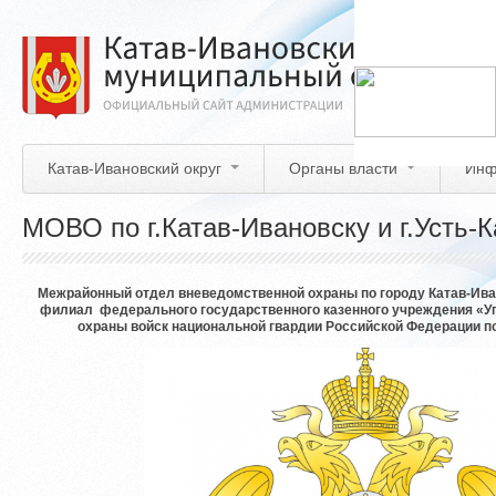
Перейти
к
основному
содержанию
Катав-Ивановский округ
Органы власти
Инф
МОВО по г.Катав-Ивановску и г.Усть-К
Межрайонный отдел вневедомственной охраны по городу Катав-Иван
филиал федерального государственного казенного учреждения «У
охраны войск национальной гвардии Российской Федерации п