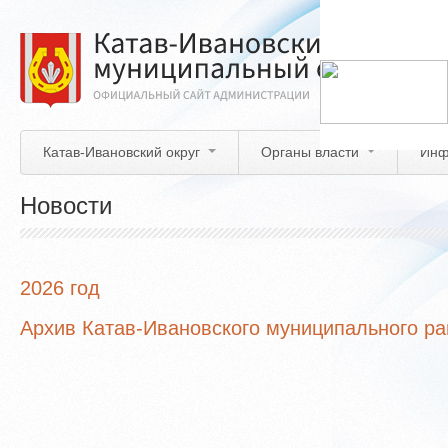
Перейти
к
основному
содержанию
Катав-Ивановский округ
Органы власти
Инф
Новости
2026 год
Архив Катав-Ивановского муниципального р