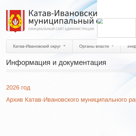
Перейти
к
основному
содержанию
Катав-Ивановский округ
Органы власти
Инф
Информация и документация
2026 год
Архив Катав-Ивановского муниципального р