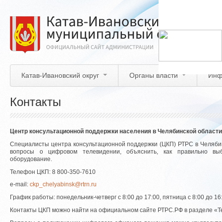
Перейти
к
основному
содержанию
Катав-Ивановский округ
Органы власти
Инф
Контакты
Центр консультационной поддержки населения в Челябинской области
Специалисты центра консультационной поддержки (ЦКП) РТРС в Челябин
вопросы о цифровом телевидении, объяснить, как правильно вы
оборудование.
Телефон ЦКП: 8 800-350-7610
е-mail:
ckp_chelyabinsk@rtrn.ru
График работы: понедельник-четверг с 8:00 до 17:00, пятница с 8:00 до 16
Контакты ЦКП можно найти на официальном сайте РТРС.РФ в разделе «Т