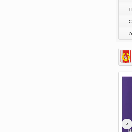
П
С
О
<