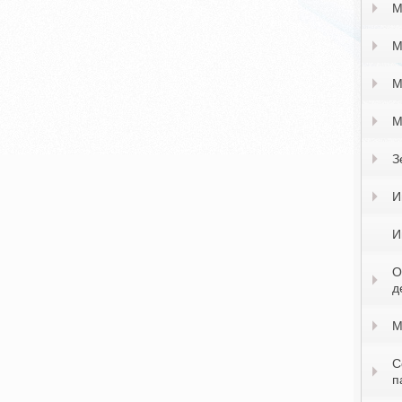
М
М
М
М
З
И
И
О
д
М
С
п