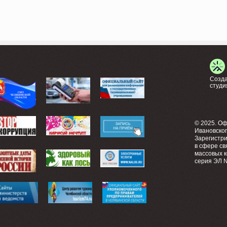
Созда
студи
© 2025. О
Ивановско
Зарегистр
в сфере св
массовых 
серия ЭЛ №