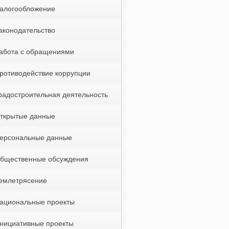
алогообложение
аконодательство
абота с обращениями
ротиводействие коррупции
радостроительная деятельность
ткрытые данные
ерсональные данные
бщественные обсуждения
емлетрясение
ациональные проекты
нициативные проекты