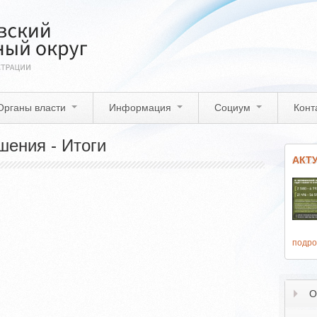
Органы власти
Информация
Социум
Конт
ения - Итоги
АКТ
подро
О