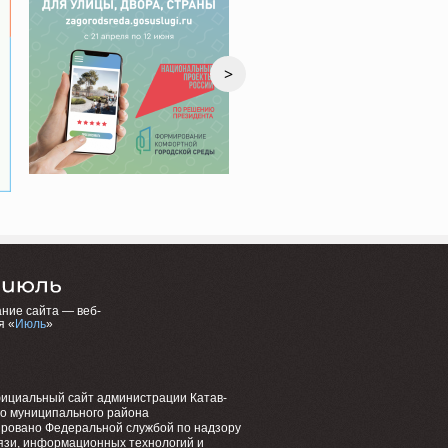
>
ние сайта — веб-
я «
Июль
»
фициальный сайт администрации Катав-
го муниципального района
ировано Федеральной службой по надзору
язи, информационных технологий и