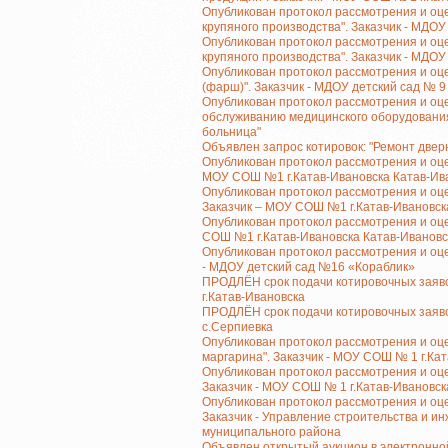
Опубликован протокол рассмотрения и оце
крупяного производства". Заказчик - МДОУ
Опубликован протокол рассмотрения и оце
крупяного производства". Заказчик - МДОУ
Опубликован протокол рассмотрения и оце
(фарш)". Заказчик - МДОУ детский сад № 9
Опубликован протокол рассмотрения и оце
обслуживанию медицинского оборудования
больница"
Объявлен запрос котировок: "Ремонт двер
Опубликован протокол рассмотрения и оцен
МОУ СОШ №1 г.Катав-Ивановска Катав-Ив
Опубликован протокол рассмотрения и оце
Заказчик – МОУ СОШ №1 г.Катав-Ивановск
Опубликован протокол рассмотрения и оцен
СОШ №1 г.Катав-Ивановска Катав-Ивановс
Опубликован протокол рассмотрения и оцен
- МДОУ детский сад №16 «Кораблик»
ПРОДЛЁН срок подачи котировочных заяво
г.Катав-Ивановска
ПРОДЛЁН срок подачи котировочных заявок
с.Серпиевка
Опубликован протокол рассмотрения и оце
маргарина". Заказчик - МОУ СОШ № 1 г.Ка
Опубликован протокол рассмотрения и оце
Заказчик - МОУ СОШ № 1 г.Катав-Ивановск
Опубликован протокол рассмотрения и оце
Заказчик - Управление строительства и и
муниципального района
Объявлен открытый аукцион в электронно