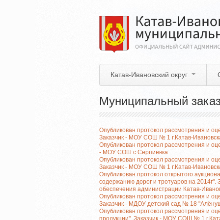
Перейти
к
основному
содержанию
Катав-Ивановский округ
Муниципальный заказ
Опубликован протокол рассмотрения и оце
Заказчик - МОУ СОШ № 1 г.Катав-Ивановск
Опубликован протокол рассмотрения и оце
- МОУ СОШ с.Серпиевка
Опубликован протокол рассмотрения и оце
Заказчик - МОУ СОШ № 1 г.Катав-Ивановск
Опубликован протокол открытого аукцион
содержанию дорог и тротуаров на 2014г". 
обеспечения администрации Катав-Ивано
Опубликован протокол рассмотрения и оце
Заказчик - МДОУ детский сад № 18 "Алёну
Опубликован протокол рассмотрения и оце
продукции". Заказчик - МОУ СОШ № 1 г.Ка