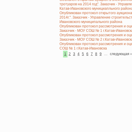
тротуаров на 2014 год". Заказчик - Упра
Катав-Ивановского мунициапльного район
Опубликован протокол открытого аукциона
2014г.". Заказчик - Управление строитель
Ивановского муниципального района
Опубликован протокол рассмотрения и оце
Заказчик - МОУ СОШ № 1 г.Катав-Ивановск
Опубликован протокол рассмотрения и оце
Заказчик - МОУ СОШ № 2 г.Катав-Ивановск
Опубликован протокол рассмотрения и оце
СОШ № 1 г.Катав-Ивановска
Страница
1
Страница
2
Страница
3
Страница
4
Страница
5
Страница
6
Страница
7
Страница
8
Страница
9
…
Следующая
следующая ›
Нумерация
страница
страниц