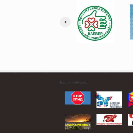
<
Баннерная сеть