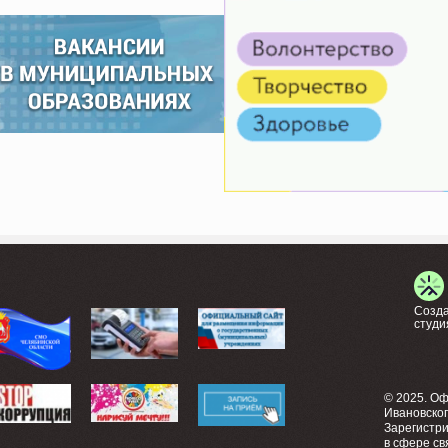
Созда
студи
© 2025. О
Ивановско
Зарегистр
в сфере св