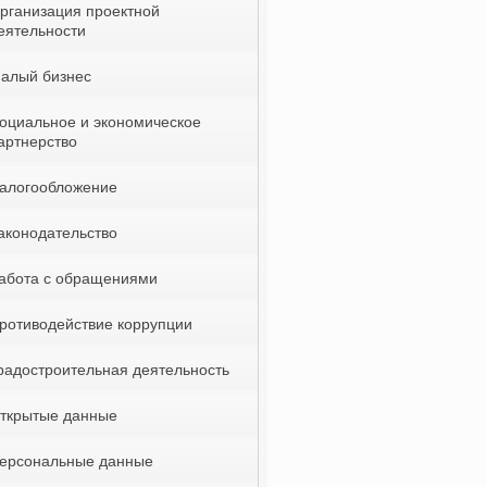
рганизация проектной
еятельности
алый бизнес
оциальное и экономическое
артнерство
алогообложение
аконодательство
абота с обращениями
ротиводействие коррупции
радостроительная деятельность
ткрытые данные
ерсональные данные