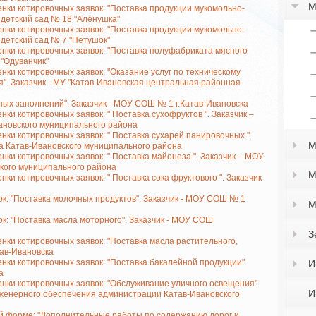
М
нки котировочных заявок: "Поставка продукции мукомольно-
 детский сад № 18 "Алёнушка"
нки котировочных заявок: "Поставка продукции мукомольно-
 детский сад № 7 "Петушок"
нки котировочных заявок: "Поставка полуфабриката мясного
 "Одуванчик"
нки котировочных заявок: "Оказание услуг по техническому
". Заказчик - МУ "Катав-Ивановская центральная районная
ных заполнений". Заказчик - МОУ СОШ № 1 г.Катав-Ивановска
ки котировочных заявок: " Поставка сухофруктов ". Заказчик –
ановского муниципального района
нки котировочных заявок: " Поставка сухарей панировочных ".
М
а Катав-Ивановского муниципального района
ки котировочных заявок: " Поставка майонеза ". Заказчик – МОУ
кого муниципального района
М
ки котировочных заявок: " Поставка сока фруктового ". Заказчик
к: "Поставка молочных продуктов". Заказчик - МОУ СОШ № 1
М
: "Поставка масла моторного". Заказчик - МОУ СОШ
З
нки котировочных заявок: "Поставка масла растительного,
тав-Ивановска
нки котировочных заявок: "Поставка бакалейной продукции".
И
а
нки котировочных заявок: "Обслуживание уличного освещения".
И
нженерного обеспечения администрации Катав-Ивановского
й форме: "Дополнительные работы по содержанию дорог и