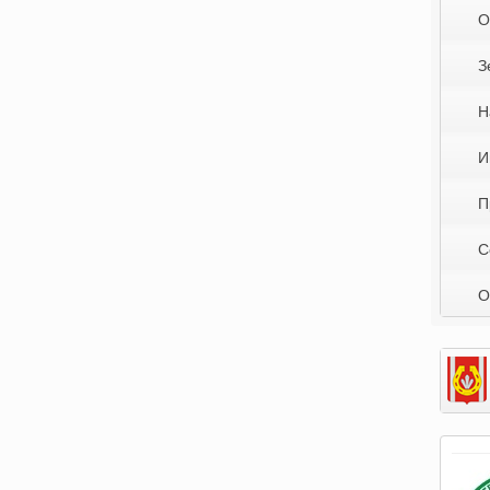
О
З
Н
И
П
С
О