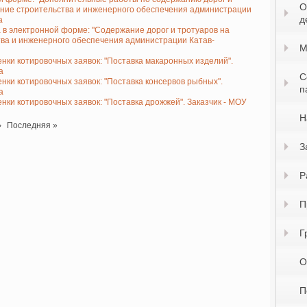
О
вление строительства и инженерного обеспечения администрации
д
а
 в электронной форме: "Содержание дорог и тротуаров на
ства и инженерного обеспечения администрации Катав-
М
нки котировочных заявок: "Поставка макаронных изделий".
а
С
нки котировочных заявок: "Поставка консервов рыбных".
п
а
нки котировочных заявок: "Поставка дрожжей". Заказчик - МОУ
Н
›
Последняя
Последняя »
страница
З
Р
П
Г
О
П