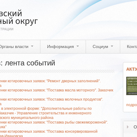
Органы власти
Информация
Социум
Конт
: лента событий
АКТ
нки котировочных заявок: "Ремонт дверных заполнений".
а
нки котировочных заявок: "Поставка масла моторного". Заказчик
нки котировочных заявок: "Поставка молочных продуктов".
а
подро
а в электронной форме: "Дополнительные работы по
Заказчик - Управление строительства и инженерного
вского муниципального района
нки котировочных заявок: "Поставка рыбы свежемороженой".
О
шка"
нки котировочных заявок: "Поставка консервированной
тав-Ивановска