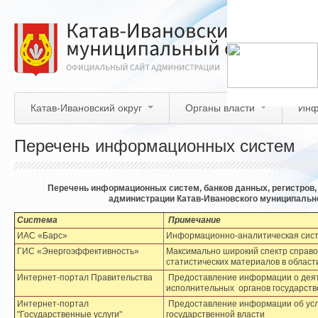
Перейти
к
основному
содержанию
Катав-Ивановский округ
Органы власти
Инф
Перечень информационных систем
Перечень информационных систем, банков данных, регистров,
администрации Катав-Ивановского муниципально
Система
Примечание
ИАС «Барс»
Информационно-аналитическая сист
ГИС «Энергоэффективность»
Максимально широкий спектр справо
статистических материалов в облас
Интернет-портал Правительства
Предоставление информации о деят
исполнительных органов государств
Интернет-портал
Предоставление информации об усл
"Государственные услуги"
государственной власти