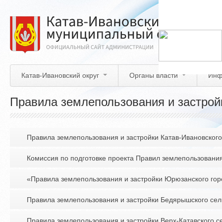
Перейти
к
основному
содержанию
Катав-Ивановский округ
Органы власти
Инф
Правила землепользования и застрой
Правила землепользования и застройки Катав-Ивановского
Комиссия по подготовке проекта Правил землепользования
«Правила землепользования и застройки Юрюзанского гор
Правила землепользования и застройки Бедярышского сел
Правила землепользования и застройки Верх-Катавского с