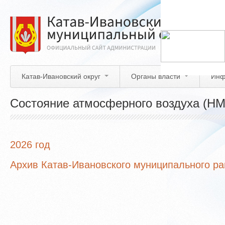
Перейти
к
основному
содержанию
Катав-Ивановский округ
Органы власти
Инф
Состояние атмосферного воздуха (НМ
2026 год
Архив Катав-Ивановского муниципального р