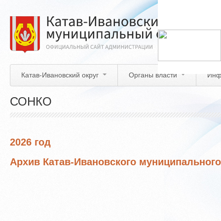
Перейти
к
основному
содержанию
Катав-Ивановский округ
Органы власти
Инф
СОНКО
2026 год
Архив Катав-Ивановского муниципального