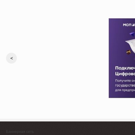
<
Баннерная сеть