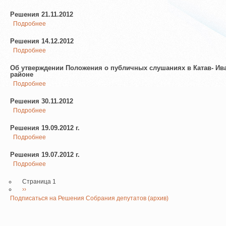
2
Решения
и
25.12.2012
Решения 21.11.2012
более
детей
Подробнее
о
Решение
Решения
от
21.11.2012
Решения 14.12.2012
2007г
Подробнее
о
Решения
14.12.2012
Об утверждении Положения о публичных слушаниях в Катав- И
районе
Подробнее
о
Об
утверждении
Решения 30.11.2012
Положения
Подробнее
о
о
Решения
публичных
30.11.2012
Решения 19.09.2012 г.
слушаниях
в
Подробнее
о
Катав-
Решения
Ивановском
19.09.2012
Решения 19.07.2012 г.
муниципальном
г.
Подробнее
о
районе
Решения
19.07.2012
Страница 1
г.
Следующая
››
Нумерация
страниц
страница
Подписаться на Решения Собрания депутатов (архив)