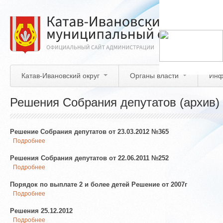
Перейти
к
основному
содержанию
Катав-Ивановский округ
Органы власти
Инф
Решения Собрания депутатов (архив)
Решение Собрания депутатов от 23.03.2012 №365
Подробнее
о
Решение
Собрания
Решения Собрания депутатов от 22.06.2011 №252
депутатов
Подробнее
о
от
Решения
23.03.2012
Собрания
Порядок по выплате 2 и более детей Решение от 2007г
№365
депутатов
Подробнее
о
от
Порядок
22.06.2011
по
Решения 25.12.2012
№252
выплате
Подробнее
о