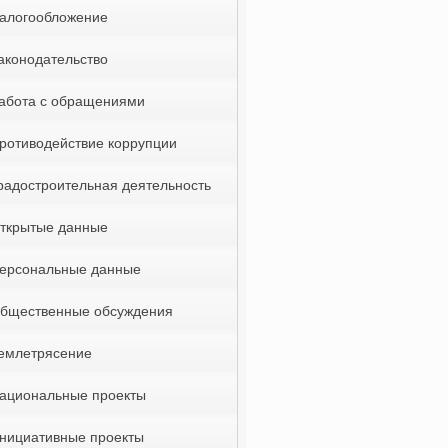
алогообложение
аконодательство
абота с обращениями
ротиводействие коррупции
радостроительная деятельность
ткрытые данные
ерсональные данные
бщественные обсуждения
емлетрясение
ациональные проекты
нициативные проекты