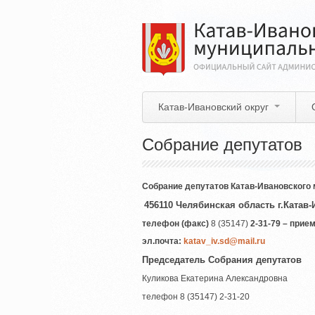
Перейти
к
основному
содержанию
Катав-Ивановский округ
Собрание депутатов
Собрание депутатов Катав-Ивановского
456110 Челябинская область г.Катав-И
телефон (факс)
8 (35147)
2-31-79 – при
эл.почта:
katav_iv.sd@mail.ru
Председатель Собрания депутатов
Куликова Екатерина Александровна
телефон 8 (35147) 2-31-20