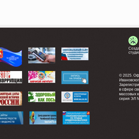
Созда
студи
© 2025. О
Ивановско
Зарегистр
в сфере св
массовых 
серия ЭЛ №