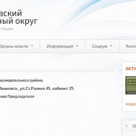
Органы власти
Информация
Социум
Конт
АКТ
 муниципального района
вановск, ул.Ст.Разина 45, кабинет 25
емная Председателя
подро
О