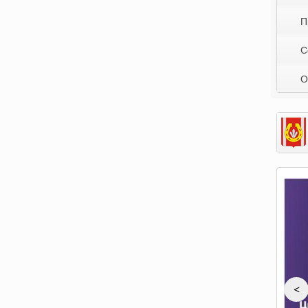
П
С
О
<