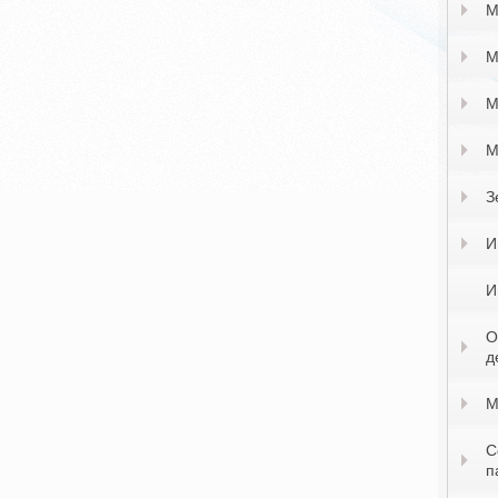
М
М
М
М
З
И
И
О
д
М
С
п