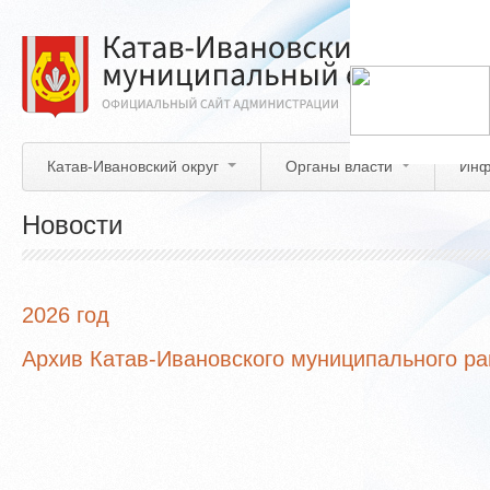
Перейти
к
основному
содержанию
Катав-Ивановский округ
Органы власти
Инф
Новости
2026 год
Архив Катав-Ивановского муниципального р