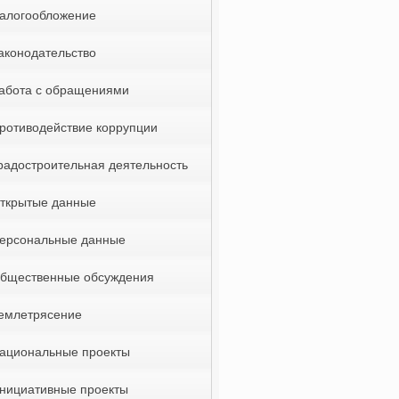
алогообложение
аконодательство
абота с обращениями
ротиводействие коррупции
радостроительная деятельность
ткрытые данные
ерсональные данные
бщественные обсуждения
емлетрясение
ациональные проекты
нициативные проекты