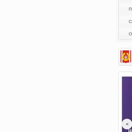
П
С
О
<