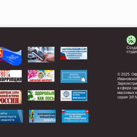
Созда
студи
© 2025. О
Ивановско
Зарегистр
в сфере св
массовых 
серия ЭЛ №