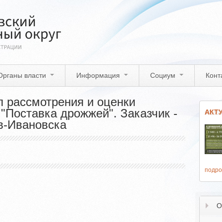
Органы власти
Информация
Социум
Конт
л рассмотрения и оценки
 "Поставка дрожжей". Заказчик -
АКТ
в-Ивановска
подро
О