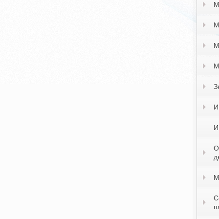
М
М
М
М
З
И
И
О
д
М
С
п