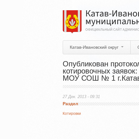
Перейти
к
основному
содержанию
Катав-Ивановский округ
Опубликован протоко
котировочных заявок:
МОУ СОШ № 1 г.Ката
27 Дек. 2013 - 09:31
Раздел
Котировки