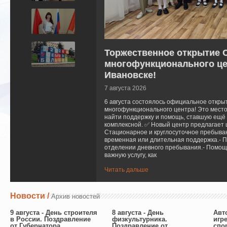
Торжественное открытие 
многофункционального цен
Ивановске!
7 августа 2026
6 августа состоялось официальное откр
многофункционального центра! Это место
найти поддержку и помощь, ставшую ещё 
комплексной. ✅ Новый центр предлагает ш
Стационарное и круглосуточное пребыван
временная или длительная поддержка.- 
отделении дневного пребывания.- Помощь
важную услугу, как
Читать дальше
Новости /
Архив новостей
9 августа - День строителя
8 августа - День
Авт
в России. Поздравление
физкультурника.
игр
от Губернатора
Поздравление от
спо