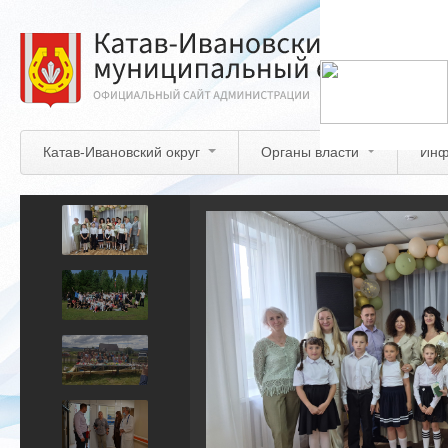
Перейти
к
основному
содержанию
Катав-Ивановский округ
Органы власти
Инф