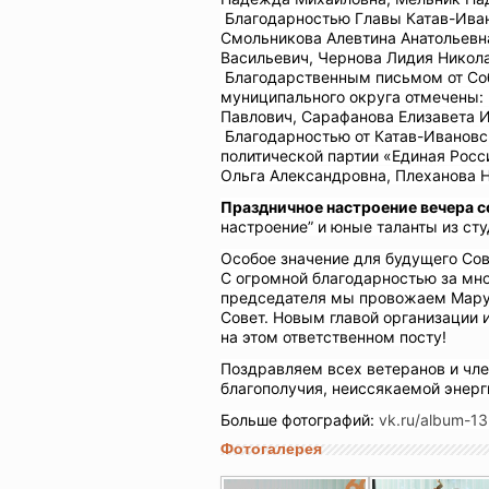
Благодарностью Главы Катав-Иван
Смольникова Алевтина Анатольевн
Васильевич, Чернова Лидия Никол
Благодарственным письмом от Соб
муниципального округа отмечены:
Павлович, Сарафанова Елизавета 
Благодарностью от Катав-Ивановс
политической партии «Единая Росс
Ольга Александровна, Плеханова Н
Праздничное настроение вечера с
настроение” и юные таланты из ст
Особое значение для будущего Сов
С огромной благодарностью за мно
председателя мы провожаем Марухи
Совет. Новым главой организации 
на этом ответственном посту!
Поздравляем всех ветеранов и чле
благополучия, неиссякаемой энерг
Больше фотографий:
vk.ru/album-13
Фотогалерея