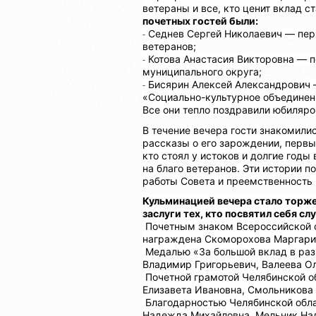
ветераны и все, кто ценит вклад с
почетных гостей были:
Седнев Сергей Николаевич — пер
-
ветеранов;
Котова Анастасия Викторовна — п
-
муниципального округа;
Бисярин Алексей Александрович 
-
«Социально-культурное объединен
Все они тепло поздравили юбиляро
В течение вечера гости знакомилис
рассказы о его зарождении, первых
кто стоял у истоков и долгие годы
на благо ветеранов. Эти истории 
работы Совета и преемственность 
Кульминацией вечера стало торж
заслуги тех, кто посвятил себя с
Почетным знаком Всероссийской ор
награждена Скоморохова Маргари
Медалью «За большой вклад в раз
Владимир Григорьевич, Валеева Ол
Почетной грамотой Челябинской о
Елизавета Ивановна, Смольникова 
Благодарностью Челябинской обла
Надежда Михайловна, Мельник На