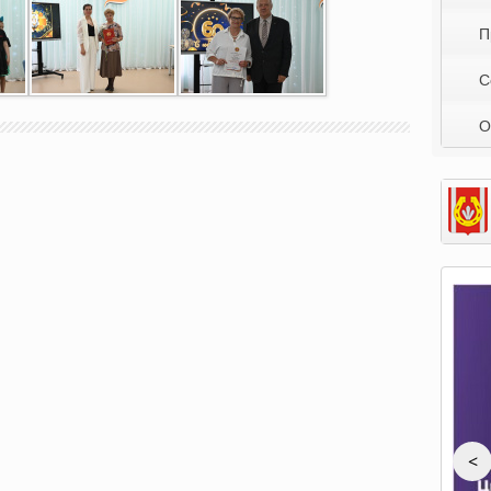
П
С
О
<