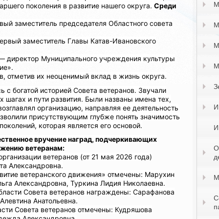
М
таршего поколения в развитие нашего округа.
Среди
вый заместитель председателя Областного совета
М
ервый заместитель Главы Катав-Ивановского
М
— директор Муниципального учреждения культуры
М
ие».
в, отметив их неоценимый вклад в жизнь округа.
З
ь с богатой историей Совета ветеранов. Звучали
 шагах и пути развития. Были названы имена тех,
И
 возглавлял организацию, направляя ее деятельность
позволили присутствующим глубже понять значимость
поколений, которая является его основой.
И
ественное вручение наград, подчеркивающих
лужению ветеранам:
О
ганизации ветеранов (от 21 мая 2026 года)
д
та Александровна.
витие ветеранского движения» отмечены: Марухин
М
ьга Александровна, Туркина Лидия Николаевна.
бласти Совета ветеранов награждены: Сарафанова
С
Алевтина Анатольевна.
п
сти Совета ветеранов отмечены: Кудряшова
дежда Александровна.