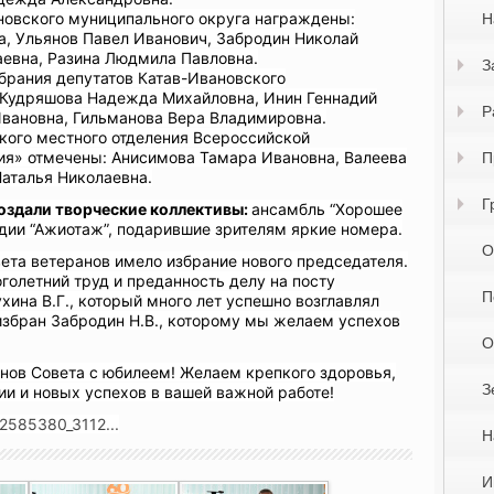
овского муниципального округа награждены:
Н
а, Ульянов Павел Иванович, Забродин Николай
аевна, Разина Людмила Павловна.
З
рания депутатов Катав-Ивановского
 Кудряшова Надежда Михайловна, Инин Геннадий
Р
Ивановна, Гильманова Вера Владимировна.
кого местного отделения Всероссийской
ия» отмечены: Анисимова Тамара Ивановна, Валеева
П
аталья Николаевна.
Г
оздали творческие коллективы:
ансамбль “Хорошее
удии “Ажиотаж”, подарившие зрителям яркие номера.
О
ета ветеранов имело избрание нового председателя.
голетний труд и преданность делу на посту
П
на В.Г., который много лет успешно возглавлял
избран Забродин Н.В., которому мы желаем успехов
О
нов Совета с юбилеем! Желаем крепкого здоровья,
З
ии и новых успехов в вашей важной работе!
2585380_3112...
Н
И