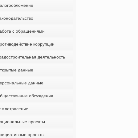
алогообложение
аконодательство
абота с обращениями
ротиводействие коррупции
радостроительная деятельность
ткрытые данные
ерсональные данные
бщественные обсуждения
емлетрясение
ациональные проекты
нициативные проекты