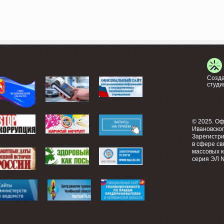
Созда
студи
© 2025. О
Ивановско
Зарегистр
в сфере св
массовых 
серия ЭЛ №