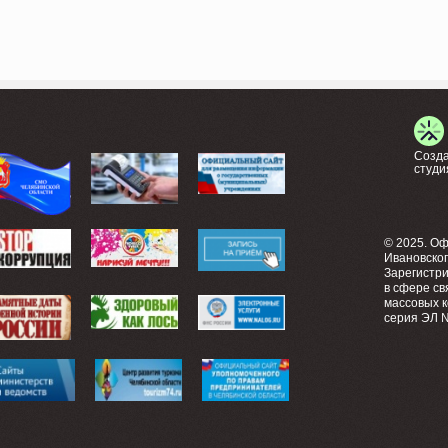
Созда
студи
© 2025. О
Ивановско
Зарегистр
в сфере св
массовых 
серия ЭЛ №