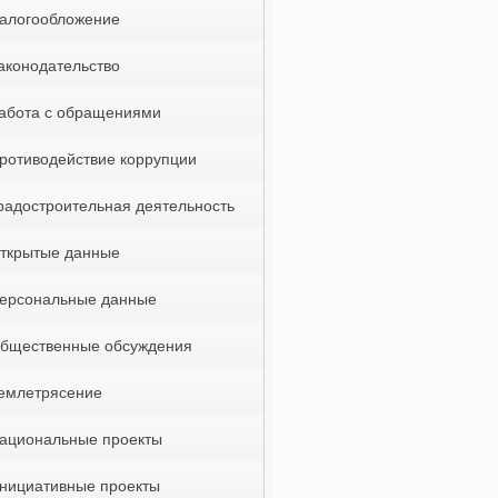
алогообложение
аконодательство
абота с обращениями
ротиводействие коррупции
радостроительная деятельность
ткрытые данные
ерсональные данные
бщественные обсуждения
емлетрясение
ациональные проекты
нициативные проекты