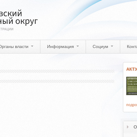
Органы власти
Информация
Социум
Конт
АКТ
подро
О