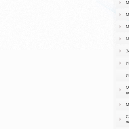
М
М
М
М
З
И
И
О
д
М
С
п