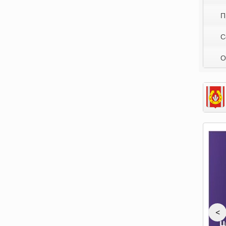
П
С
О
<