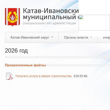
Перейти
к
основному
содержанию
Катав-Ивановский округ
Органы власти
Инф
2026 год
Прикрепленные файлы
Получить услугу в сфере строительства.
518.55 КБ