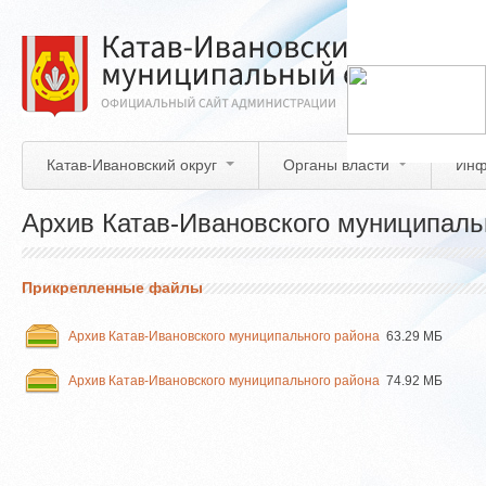
Перейти
к
основному
содержанию
Катав-Ивановский округ
Органы власти
Инф
Архив Катав-Ивановского муниципаль
Прикрепленные файлы
Архив Катав-Ивановского муниципального района
63.29 МБ
Архив Катав-Ивановского муниципального района
74.92 МБ