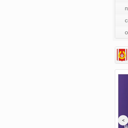
П
С
О
<