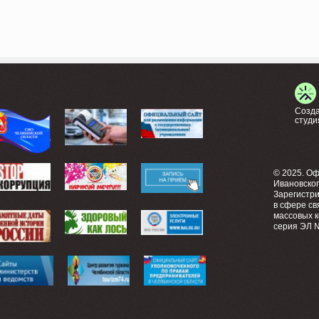
Созда
студи
© 2025. О
Ивановско
Зарегистр
в сфере св
массовых 
серия ЭЛ №