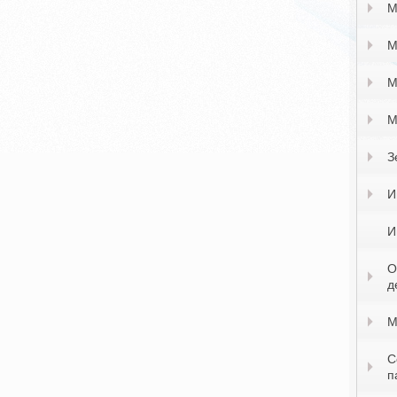
М
М
М
М
З
И
И
О
д
М
С
п