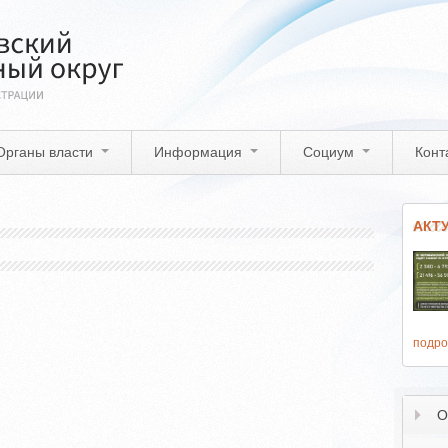
Органы власти
Информация
Социум
Конт
АКТ
подро
О