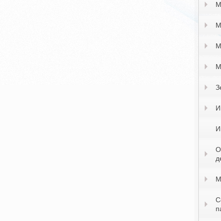
М
М
М
М
З
И
И
О
д
М
С
п