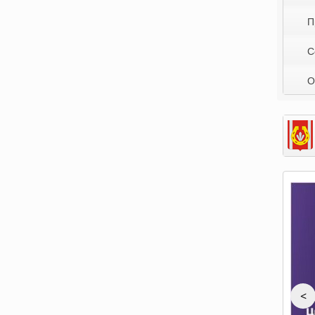
П
С
О
<