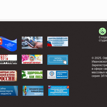
Созда
студи
© 2025. О
Ивановско
Зарегистр
в сфере св
массовых 
серия ЭЛ №