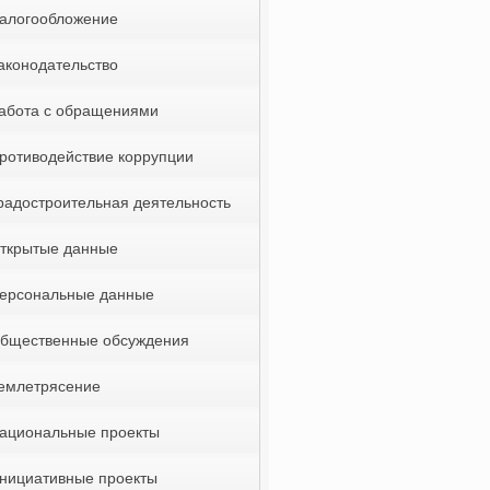
алогообложение
аконодательство
абота с обращениями
ротиводействие коррупции
радостроительная деятельность
ткрытые данные
ерсональные данные
бщественные обсуждения
емлетрясение
ациональные проекты
нициативные проекты