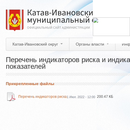
Перейти
к
основному
содержанию
Катав-Ивановский округ
Органы власти
Инф
Перечень индикаторов риска и индик
показателей
Прикрепленные файлы
Перечень индикаторов риска
200.47 КБ
1 Июл. 2022 - 12:00