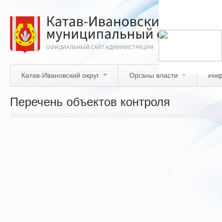
Перейти
к
основному
содержанию
Катав-Ивановский округ
Органы власти
Инф
Перечень объектов контроля