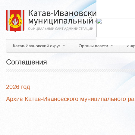
Перейти
к
основному
содержанию
Катав-Ивановский округ
Органы власти
Инф
Соглашения
2026 год
Архив Катав-Ивановского муниципального р