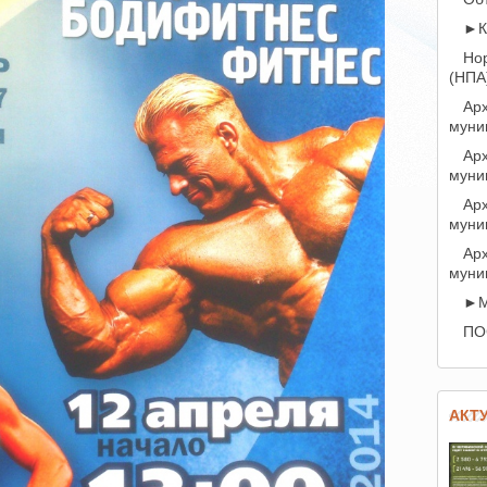
►К
Но
(НПА
Арх
муни
Арх
муни
Арх
муни
Арх
муни
►М
ПО
АКТ