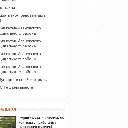
онтакты
рмативно-правовые акты
)
ив катав-Ивановского
ципального района
ив катав-Ивановского
ципального района
ив катав-Ивановского
ципального района
ив катав-Ивановского
ципального района
униципальный контроль
С Решаем вместе
УАЛЬНО!
Отряд "БАРС"! Служба по
контракту - работа для
настоящих мужчин!