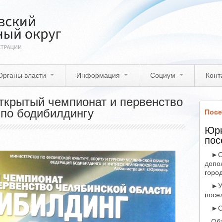
Органы власти
Информация
Социум
Конт
ткрытый чемпионат и первенство
 по бодибилдингу
Посе
Юрю
пос
►О
допо
горо
►У
посе
►О
Об