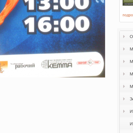
подро
О
М
М
М
М
З
И
И