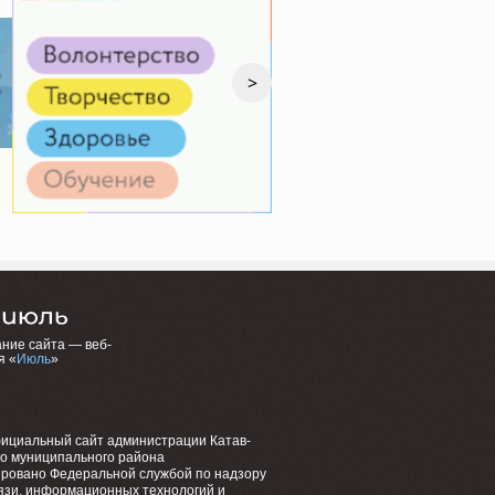
>
ние сайта — веб-
я «
Июль
»
фициальный сайт администрации Катав-
го муниципального района
ировано Федеральной службой по надзору
язи, информационных технологий и