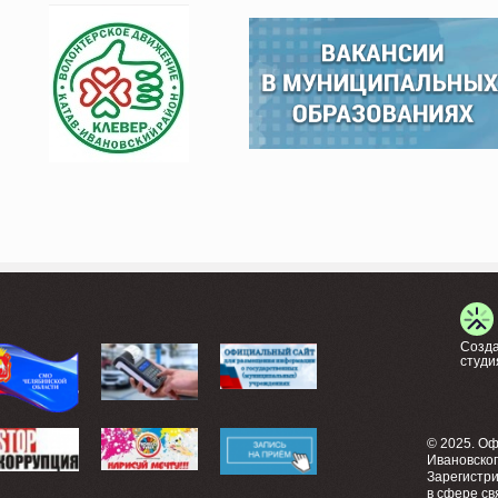
Созда
студи
© 2025. О
Ивановско
Зарегистр
в сфере св