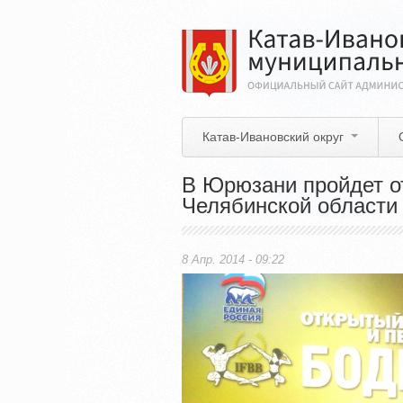
Перейти
к
основному
содержанию
Катав-Ивановский округ
В Юрюзани пройдет о
Челябинской области
8 Апр. 2014 - 09:22