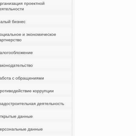
рганизация проектной
еятельности
алый бизнес
оциальное и экономическое
артнерство
алогообложение
аконодательство
абота с обращениями
ротиводействие коррупции
радостроительная деятельность
ткрытые данные
ерсональные данные