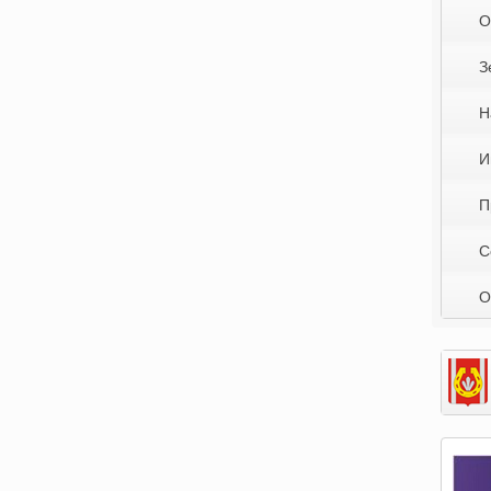
О
З
Н
И
П
С
О