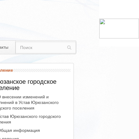
акты
ление
занское городское
еление
 внесении изменений и
лнений в Устав Юрюзанского
дского поселения
став Юрюзанского городского
ления
бщая информация
ъявления