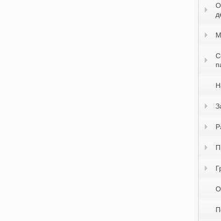
О
д
М
С
п
Н
З
Р
П
Г
О
П