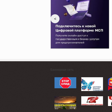
<
Баннерная сеть