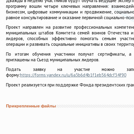
Дважды в неделю участников будут обучать ведущие эксперты
программу вошли четыре ключевых направления: взаимодей
бизнесом, цифровые коммуникации и продвижение, социальн
равное консультирование и оказание первичной социально-пси
Проект направлен на развитие профессиональных компетенц
муниципальных штабов Комитета семей воинов Отечества 
лидеров, способных эффективно помогать семьям участн
операции и развивать социальные инициативы в своих террито
По итогам обучения участники получат сертификаты, а
приглашены на Съезд муниципальных лидеров.
Подать заявку на участие можно заполн
форму:
https://forms.yandex.ru/u/6a3b6d4b1f1eb564dcf34f90
Проект реализуется при поддержке Фонда президентских гран
Прикрепленные файлы