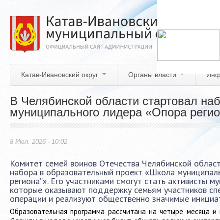
Перейти
к
основному
содержанию
Катав-Ивановский округ
Органы власти
Инф
В Челябинской области стартовал на
муниципального лидера «Опора реги
8 Июл. 2026 - 10:02
Комитет семей воинов Отечества Челябинской област
набора в образовательный проект «Школа муниципал
региона”». Его участниками смогут стать активисты м
которые оказывают поддержку семьям участников сп
операции и реализуют общественно значимые инициат
Образовательная программа рассчитана на четыре месяца и