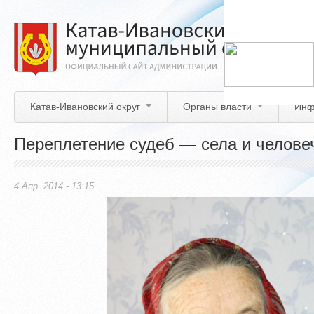
Перейти
к
основному
содержанию
Катав-Ивановский округ
Органы власти
Инф
Переплетение судеб — села и челове
4 Апр. 2014 - 13:15