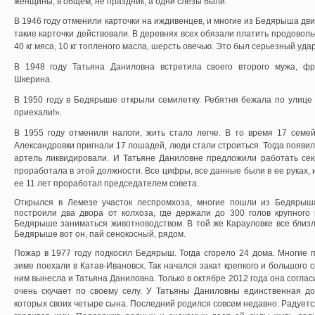
женщины, в общем, не праздник, а одни слезы были.
В 1946 году отменили карточки на иждивенцев, и многие из Бедярыша дви
такие карточки действовали. В деревнях всех обязали платить продоволь
40 кг мяса, 10 кг топленого масла, шерсть овечью. Это был серьезный уда
В 1948 году Татьяна Даниловна встретила своего второго мужа, ф
Шкерина.
В 1950 году в Бедярыше открыли семилетку. Ребятня бежала по улице 
приехали!».
В 1955 году отменили налоги, жить стало легче. В то время 17 сем
Александровки пригнали 17 лошадей, люди стали строиться. Тогда появил
артель ликвидировали. И Татьяне Даниловне предложили работать сек
проработала в этой должности. Все цифры, все данные были в ее руках, и
ее 11 лет проработал председателем совета.
Открылся в Лемезе участок леспромхоза, многие пошли из Бедярыш
построили два двора от колхоза, где держали до 300 голов крупного 
Бедярыше заниматься животноводством. В той же Карауловке все близ
Бедярыше вот он, пай сенокосный, рядом.
Пожар в 1977 году подкосил Бедярыш. Тогда сгорело 24 дома. Многие 
зиме поехали в Катав-Ивановск. Так начался закат крепкого и большого 
ним вынесла и Татьяна Даниловна. Только в октябре 2012 года она соглас
очень скучает по своему селу. У Татьяны Даниловны единственная доч
которых своих четыре сына. Последний родился совсем недавно. Радует