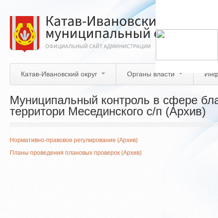
Перейти
к
основному
содержанию
Катав-Ивановский округ
Органы власти
Инф
Муниципальный контроль в сфере бла
территори Месединского с/п (Архив)
Нормативно-правовое регулирование (Архив)
Планы проведения плановых проверок
(Архив)