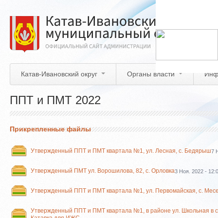
Перейти
к
основному
содержанию
Катав-Ивановский округ
Органы власти
Инф
ППТ и ПМТ 2022
Прикрепленные файлы
Утвержденный ППТ и ПМТ квартала №1, ул. Лесная, с. Бедярыш
7 
Утвержденный ПМТ ул. Ворошилова, 82, с. Орловка
3 Ноя. 2022 - 12:
Утвержденный ППТ и ПМТ квартала №1, ул. Первомайская, с. Мес
Утвержденный ППТ и ПМТ квартала №1, в районе ул. Школьная в с