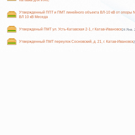
Катавка для ИЖС
Утвержденный ППТ и ПМТ линейного объекта ВЛ-10 кВ от опоры
ВЛ 10 кВ Меседа
Утвержденый ПМТ ул. Усть-Катавская 2-1, г Катав-Ивановск
24 Янв. 
Утвержденный ПМТ переулок Сосновский, д. 21, г. Катав-Ивановск
2