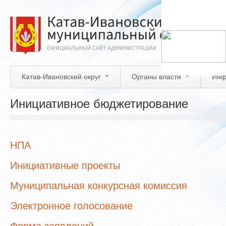
Перейти
к
основному
содержанию
Катав-Ивановский округ
Органы власти
Инф
Инициативное бюджетирование
НПА
Инициативные проекты
Муниципальная конкурсная комиссия
Электронное голосование