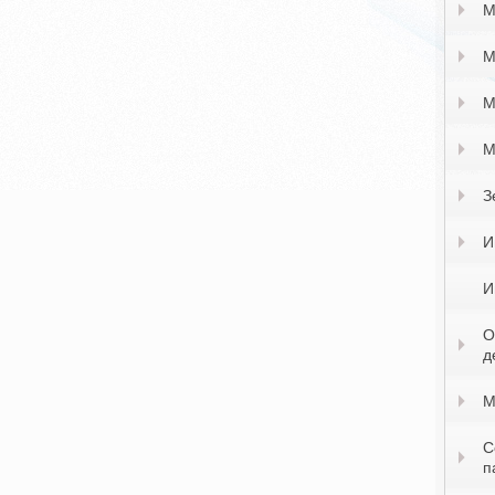
М
М
М
М
З
И
И
О
д
М
С
п