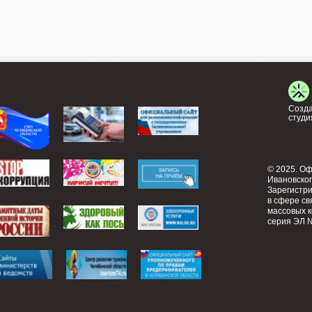
Созда
студи
© 2025. О
Ивановско
Зарегистр
в сфере св
массовых 
серия ЭЛ №