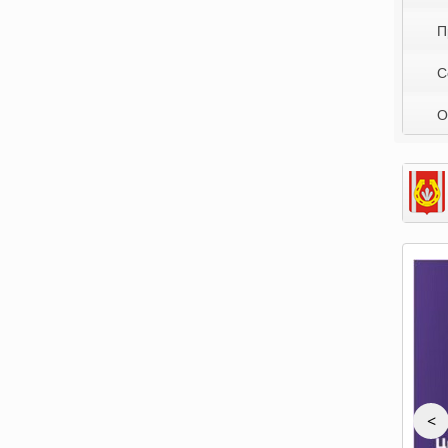
П
С
О
<