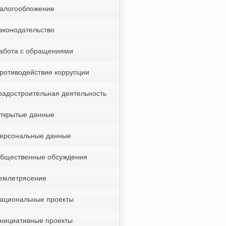
алогообложение
аконодательство
абота с обращениями
ротиводействие коррупции
радостроительная деятельность
ткрытые данные
ерсональные данные
бщественные обсуждения
емлетрясение
ациональные проекты
нициативные проекты