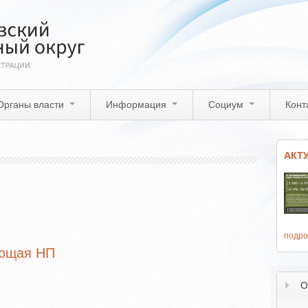
Органы власти
Информация
Социум
Конт
АКТ
подро
яющая НП
О